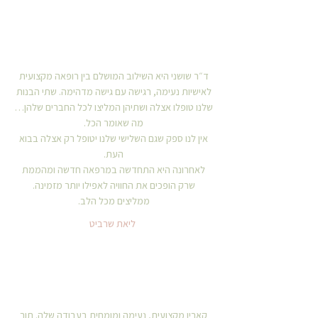
ד״ר שושני היא השילוב המושלם בין רופאה מקצועית
לאישיות נעימה, רגישה עם גישה מדהימה. שתי הבנות
שלנו טופלו אצלה ושתיהן המליצו לכל החברים שלהן…
מה שאומר הכל.
אין לנו ספק שגם השלישי שלנו יטופל רק אצלה בבוא
העת.
לאחרונה היא התחדשה במרפאה חדשה ומהממת
שרק הופכים את החוויה לאפילו יותר מזמינה.
ממליצים מכל הלב.
ליאת שרביט
קארין מקצועית, נעימה ומומחית בעבודה שלה. תוך