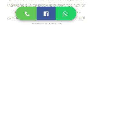
זמן קצר כבר ראיתי שינוי ואנשים עד היום מחמיאים לי
על התוצאה (עבר עשור!!). תודה על ידע נרחב,
מקצוענות, ראיית המטופל, אסתטיות, זמינות ותוצאה
לא פחות ממושלמת.
תומר גל
קארין היא ללא ספק הרופאה האורתודנטית מספר 1!!!!
מעבר לידי הזהב, המקצוענות והטיפול המסור, לקארין
גישה אנושית יוצאת דופן. תמיד נעימה, מחייכת,
מסבירה ומשתפת בתהליך. זמינה בכל עת, סבלנית
וקשובה. התוצאה מושלמת והחיוך גדול!!
רופאה
מדהימה ואחת ויחידה! ממליצה מאוד מאוד!!!
איריס גיל