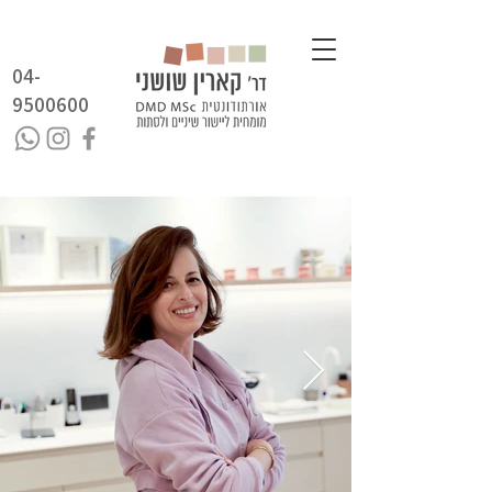
04-
9500600